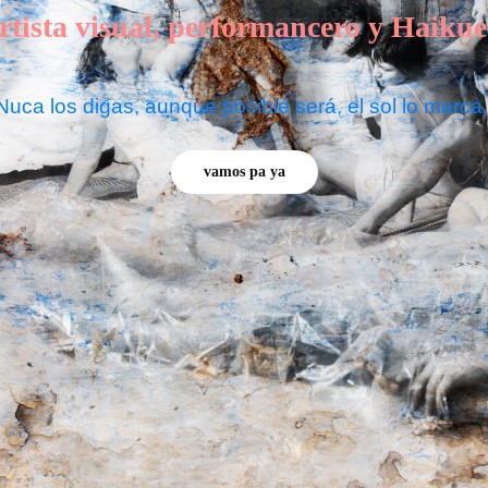
rtista visual, performancero y Haikue
Nuca los digas, aunque posible será, el sol lo marca
vamos pa ya